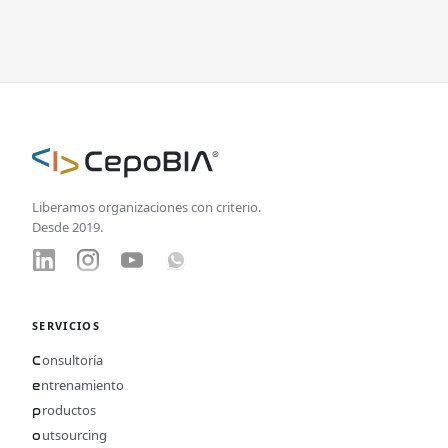
Liberamos organizaciones con criterio.
Desde 2019.
SERVICIOS
onsultoría
C
ntrenamiento
e
roductos
p
utsourcing
o