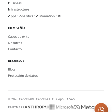
usiness
B
nfrastructure
I
·
·
·
pps
nalytics
utomation
I
A
A
A
A
COMPAÑÍA
Casos de éxito
Nosotros
Contacto
RECURSOS
Blog
Protección de datos
© 2026 CepoBIA® · CepoBIA LLC · CepoBIA SAS
PARTNERS