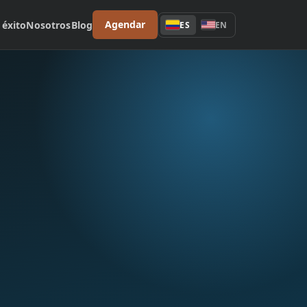
Agendar
 éxito
Nosotros
Blog
ES
EN