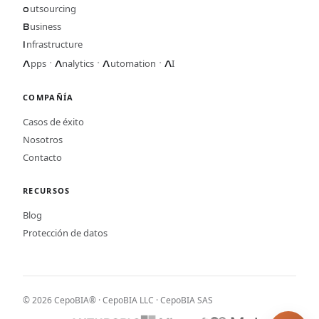
utsourcing
o
usiness
B
nfrastructure
I
·
·
·
pps
nalytics
utomation
I
A
A
A
A
COMPAÑÍA
Casos de éxito
Nosotros
Contacto
RECURSOS
Blog
Protección de datos
© 2026 CepoBIA® · CepoBIA LLC · CepoBIA SAS