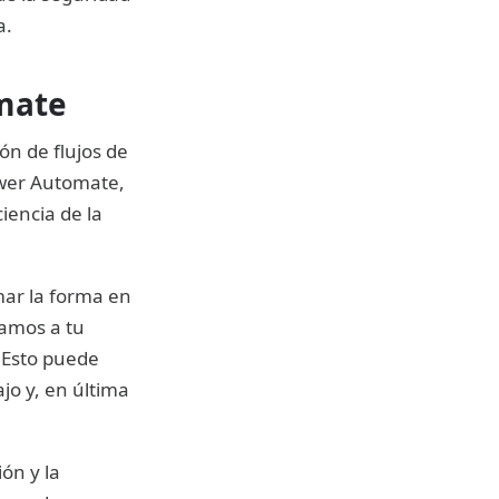
a.
mate
ón de flujos de
ower Automate,
iencia de la
ar la forma en
ramos a tu
 Esto puede
jo y, en última
ón y la