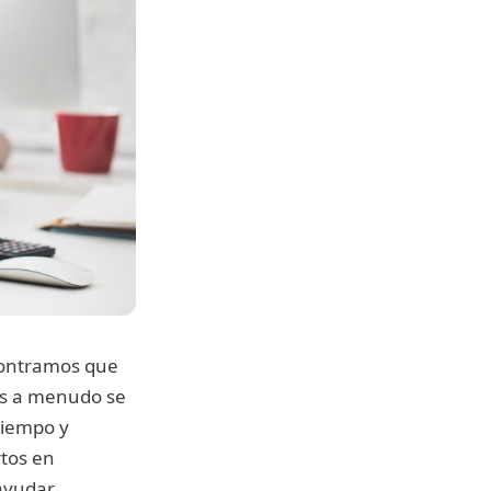
contramos que
íos a menudo se
tiempo y
rtos en
ayudar.