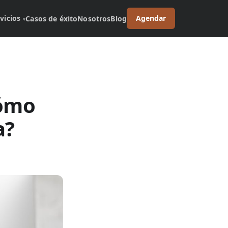
vicios
Agendar
Casos de éxito
Nosotros
Blog
▾
cómo
a?