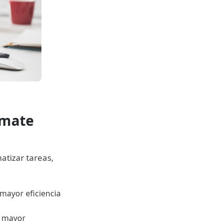
omate
tizar tareas,
 mayor eficiencia
a mayor