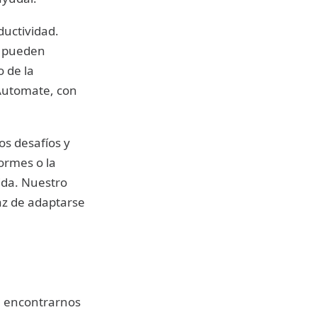
ductividad.
, pueden
o de la
Automate, con
s desafíos y
formes o la
ida. Nuestro
az de adaptarse
e encontrarnos