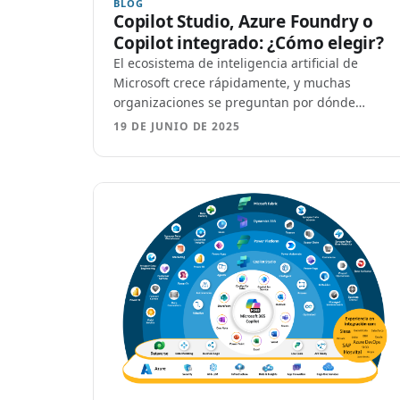
BLOG
Copilot Studio, Azure Foundry o
Copilot integrado: ¿Cómo elegir?
El ecosistema de inteligencia artificial de
Microsoft crece rápidamente, y muchas
organizaciones se preguntan por dónde
empezar con Copilot. Con productos como
19 DE JUNIO DE 2025
Copilot Studio, Dynamics Copilots y A…