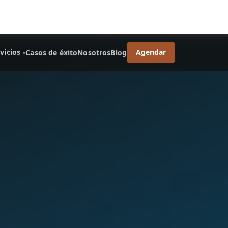
vicios
Agendar
Casos de éxito
Nosotros
Blog
▾